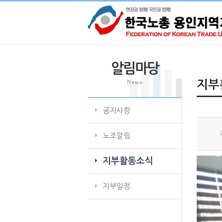
알림마당
News
지부
공지사항
노조알림
지부활동소식
지부일정