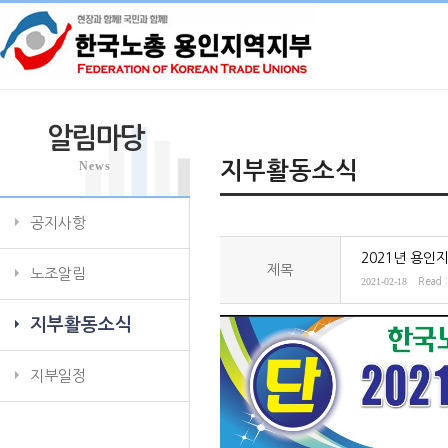
알림마당
News
지부활동소식
공지사항
2021년 용
제목
노조알림
2021-02-18
Read 
지부활동소식
지부일정