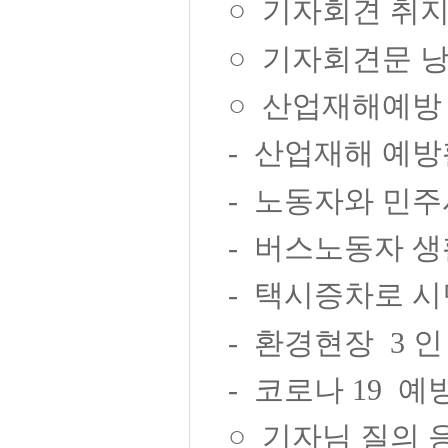
○
기자회견 취
○
기자회견문 
○
산업재해예방
-
산업재해 예방
-
노동자와 민주
-
버스노동자 생
-
택시증차로 시
-
환경현장
3
인
-
코로나
19
예
○
기자님 질의 