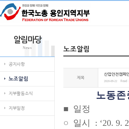
알림마당
News
노조알림
공지사항
산업안전캠페인
제목
노조알림
2020-09-22
Read 
노동존
지부활동소식
■
일정
지부일정
○
일시
: ‘20. 9. 