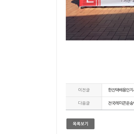
이전글
한진택배용인지
다음글
전국레미콘운송
목록보기