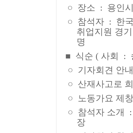
○
장소
:
용인시
○
참석자
:
한국
취업지원 경
명
■
식순
(
사회
:
○
기자회견 안
○
산재사고로 희
○
노동가요 제
○
참석자 소개
장