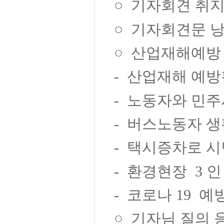
○
기자회견 취
○
기자회견문 
○
산업재해예방
-
산업재해 예방
-
노동자와 민주
-
버스노동자 생
-
택시증차로 시
-
환경현장
3
인
-
코로나
19
예
○
기자님 질의 