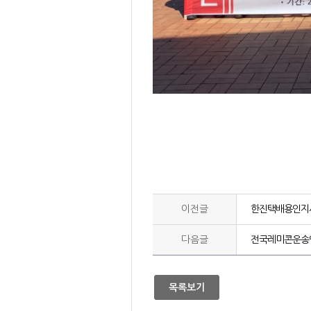
이전글
한진택배용인지
다음글
전국레미콘운송
목록보기