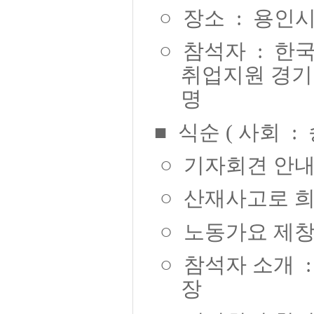
○
장소
:
용인시
○
참석자
:
한국
취업지원 경
명
■
식순
(
사회
:
○
기자회견 안
○
산재사고로 희
○
노동가요 제
○
참석자 소개
장