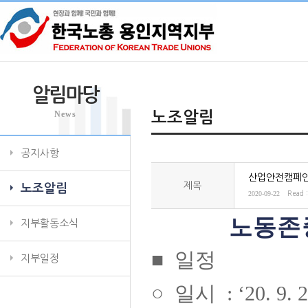
알림마당
News
노조알림
공지사항
산업안전캠페인
제목
노조알림
2020-09-22
Read 
노동존
지부활동소식
■
일정
지부일정
○
일시
: ‘20. 9. 